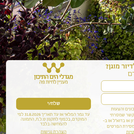
ור מוגן?
ם
ונים והצעות
עד גמר המלאי או עד תאריך 31.8.2026 לפי
הקשר שמסרתי
המוקדם, בכפוף לתקנון ט.ל.ח, התמונה
 או בדוא"ל או ב-
להמחשה בלבד
מסירת הפרטים
הצהרת נגישות
יות